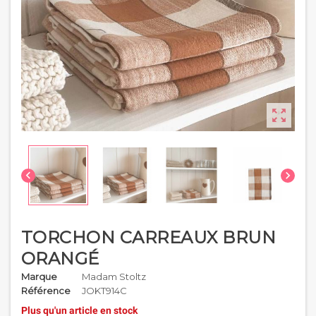



TORCHON CARREAUX BRUN
ORANGÉ
Marque
Madam Stoltz
Référence
JOKT914C
Plus qu'un article en stock