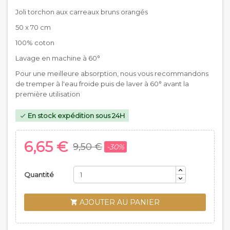
Joli torchon aux carreaux bruns orangés
50 x 70 cm
100% coton
Lavage en machine à 60°
Pour une meilleure absorption, nous vous recommandons
de tremper à l'eau froide puis de laver à 60° avant la
première utilisation
En stock expédition sous 24H

6,65 €
9,50 €
-30%
Quantité
AJOUTER AU PANIER
