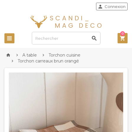

Connexion
0



A table
Torchon cuisine



Torchon carreaux brun orangé
