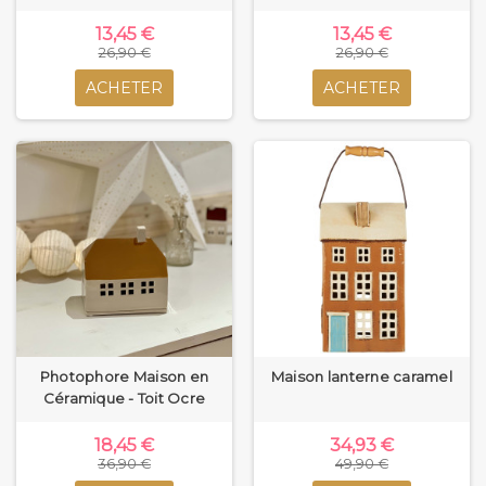
13,45 €
13,45 €
26,90 €
26,90 €
ACHETER
ACHETER
Photophore Maison en
Maison lanterne caramel
Céramique - Toit Ocre
18,45 €
34,93 €
36,90 €
49,90 €