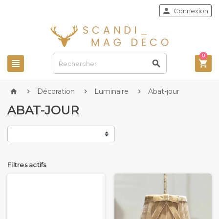

Connexion
0



Décoration
Luminaire
Abat-jour




ABAT-JOUR
Filtres actifs