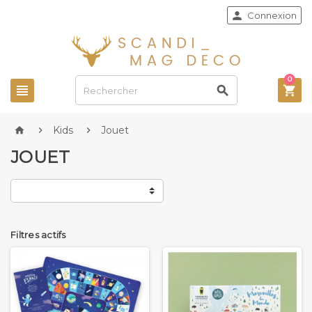

Connexion
0



Kids
Jouet



JOUET
Filtres actifs