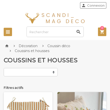

Connexion
0



Décoration
Coussin déco



Coussins et housses

COUSSINS ET HOUSSES
Filtres actifs