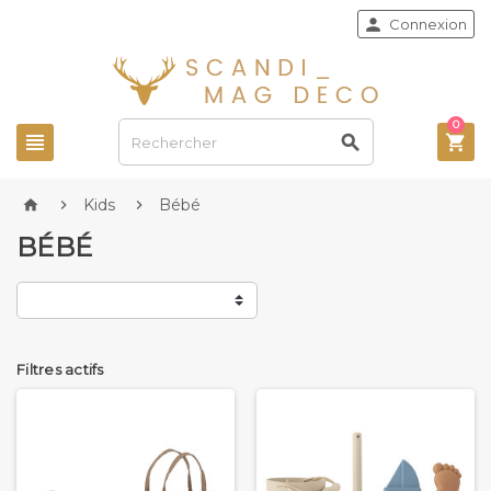

Connexion
0



Kids
Bébé



BÉBÉ
Filtres actifs