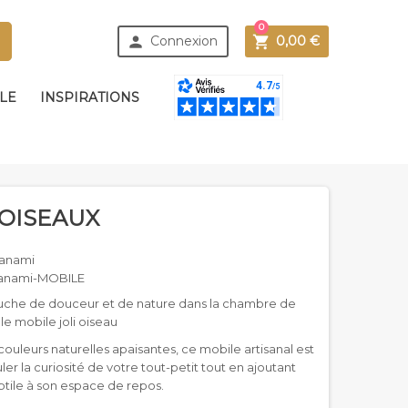
0



Connexion
0,00 €
BLE
INSPIRATIONS
OISEAUX
anami
anami-MOBILE
uche de douceur et de nature dans la chambre de
e mobile joli oiseau
uleurs naturelles apaisantes, ce mobile artisanal est
ler la curiosité de votre tout-petit tout en ajoutant
tile à son espace de repos.