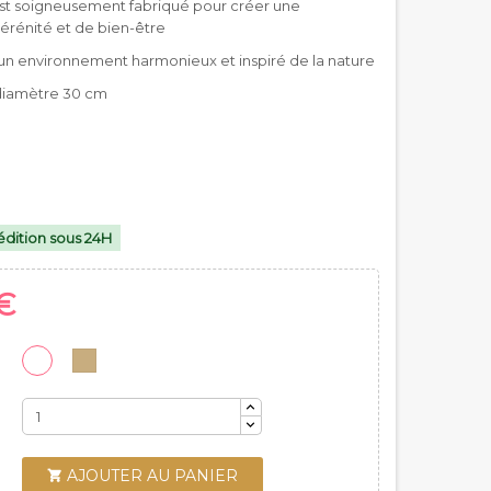
st soigneusement fabriqué pour créer une
rénité et de bien-être
 un environnement harmonieux et inspiré de la nature
diamètre 30 cm
dition sous 24H
€
AJOUTER AU PANIER
