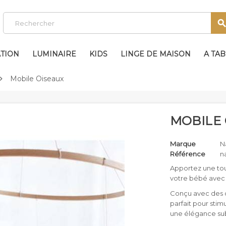
TION
LUMINAIRE
KIDS
LINGE DE MAISON
A TA
Mobile Oiseaux

MOBILE 
Marque
N
Référence
n
Apportez une to
votre bébé avec l
Conçu avec des co
parfait pour stimu
une élégance sub