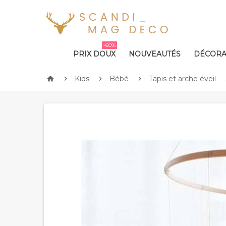
-60%
PRIX DOUX
NOUVEAUTÉS
DÉCORA
Kids
Bébé
Tapis et arche éveil



