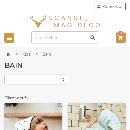

Connexion
0



Kids
Bain



BAIN
Filtres actifs