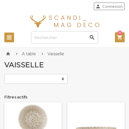

Connexion
0



A table
Vaisselle



VAISSELLE
Filtres actifs