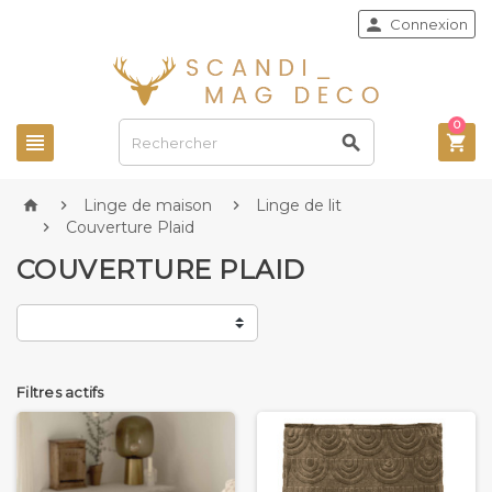

Connexion
0



Linge de maison
Linge de lit



Couverture Plaid

COUVERTURE PLAID
Filtres actifs