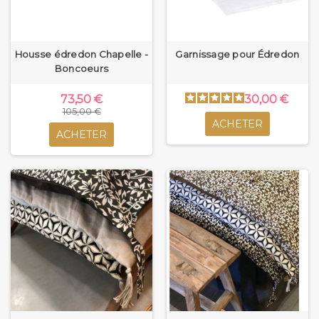
Housse édredon Chapelle -
Garnissage pour Édredon
Boncoeurs
73,50 €
30,00 €
105,00 €
ACHETER
ACHETER