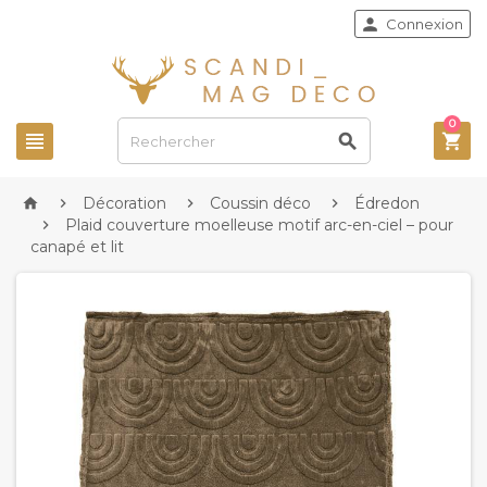

Connexion
0



Décoration
Coussin déco
Édredon




Plaid couverture moelleuse motif arc-en-ciel – pour

canapé et lit