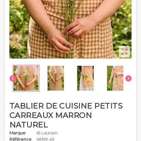



TABLIER DE CUISINE PETITS
CARREAUX MARRON
NATUREL
Marque
IB Laursen
Référence
66199-49