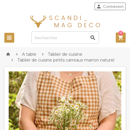

Connexion
0



A table
Tablier de cuisine



Tablier de cuisine petits carreaux marron naturel
