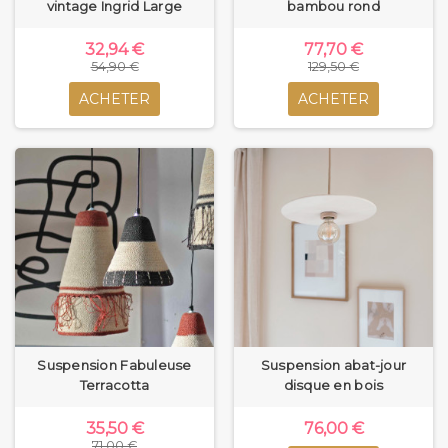
vintage Ingrid Large
bambou rond
32,94 €
77,70 €
54,90 €
129,50 €
ACHETER
ACHETER
Suspension Fabuleuse
Suspension abat-jour
Terracotta
disque en bois
35,50 €
76,00 €
71,00 €