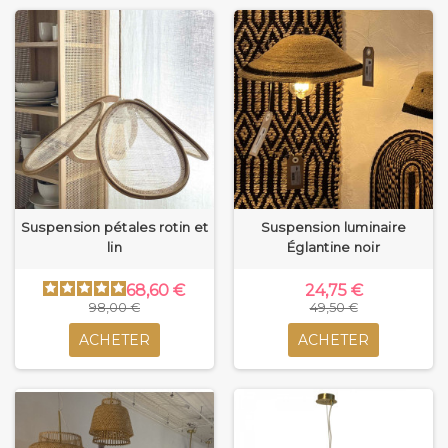
Suspension pétales rotin et
Suspension luminaire
lin
Églantine noir
68,60 €
24,75 €
98,00 €
49,50 €
ACHETER
ACHETER