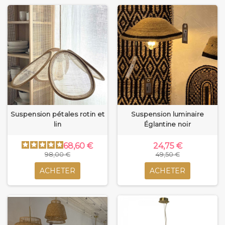
Suspension pétales rotin et
Suspension luminaire
lin
Églantine noir
68,60 €
24,75 €
98,00 €
49,50 €
ACHETER
ACHETER