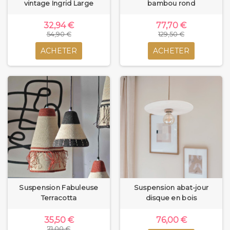
vintage Ingrid Large
bambou rond
32,94 €
77,70 €
54,90 €
129,50 €
ACHETER
ACHETER
Suspension Fabuleuse
Suspension abat-jour
Terracotta
disque en bois
35,50 €
76,00 €
71,00 €