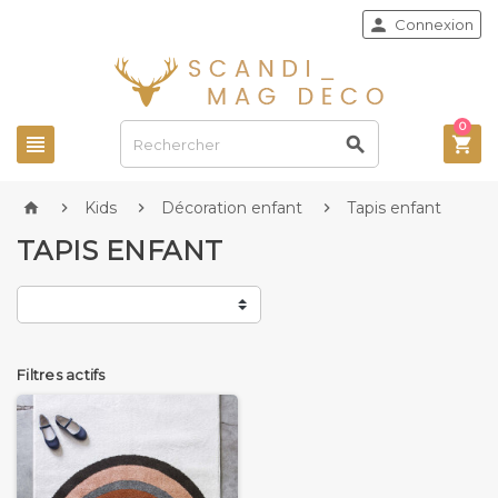

Connexion
0



Kids
Décoration enfant
Tapis enfant




TAPIS ENFANT
Filtres actifs