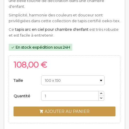
une belle touche de décoration dans une chambre
d'enfant.
Simplicité, harmonie des couleurs et douceur sont
privilégiées dans cette collection de tapis certifié oeko-tex.
Ce
tapis arc en ciel pour chambre d'enfant
est très robuste
et est facile à entretenir.
En stock expédition sous 24H

108,00 €
Taille
Quantité
AJOUTER AU PANIER
