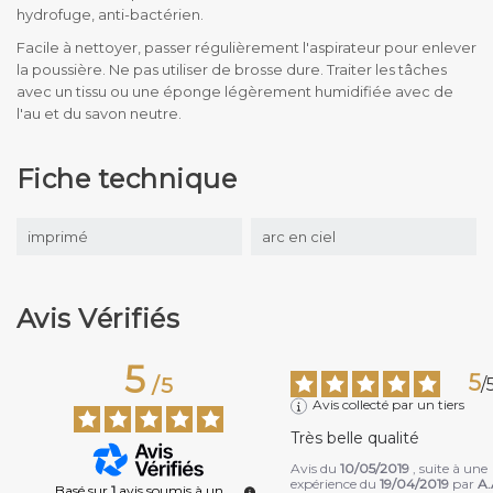
hydrofuge, anti-bactérien.
Facile à nettoyer, passer régulièrement l'aspirateur pour enlever
la poussière. Ne pas utiliser de brosse dure. Traiter les tâches
avec un tissu ou une éponge légèrement humidifiée avec de
l'au et du savon neutre.
Fiche technique
imprimé
arc en ciel
Avis Vérifiés
5
5
/
5
/
Avis collecté par un tiers
Très belle qualité
Avis du
10/05/2019
, suite à une
expérience du
19/04/2019
par
A.
Basé sur
1
avis soumis à un