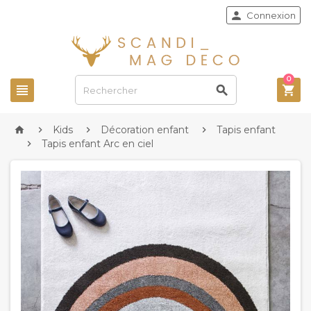

Connexion
0



Kids
Décoration enfant
Tapis enfant




Tapis enfant Arc en ciel
