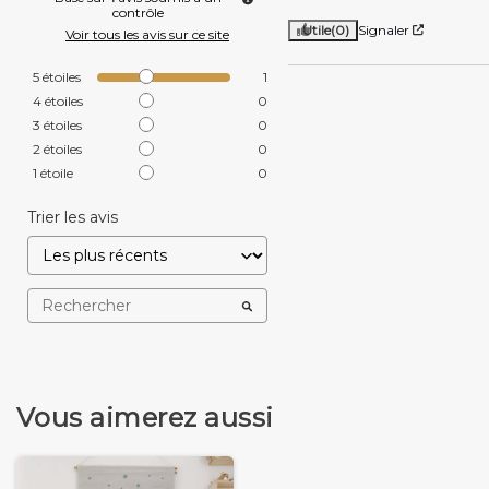
contrôle
Utile
(0)
Signaler
Voir tous les avis sur ce site
5
étoiles
1
4
étoiles
0
3
étoiles
0
2
étoiles
0
1
étoile
0
Trier les avis
Vous aimerez aussi