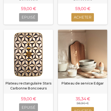
59,00 €
59,00 €
EPUISÉ
ACHETER
Plateau rectangulaire Stars
Plateau de service Edgar
Carbonne Boncoeurs
59,00 €
35,34 €
58,90 €
EPUISÉ