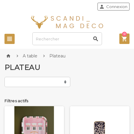

Connexion
0



A table
Plateau



PLATEAU
Filtres actifs