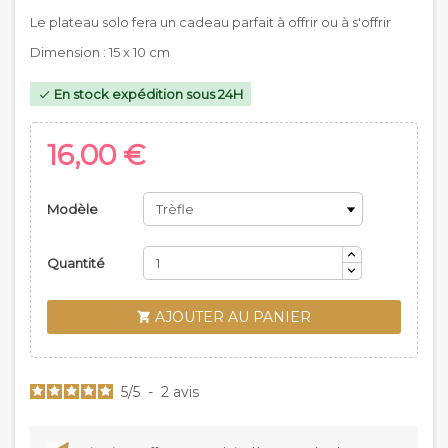
Le plateau solo fera un cadeau parfait à offrir ou à s'offrir
Dimension : 15 x 10 cm
En stock expédition sous 24H

16,00 €
Modèle
Quantité
AJOUTER AU PANIER

5
/
5
-
2
avis