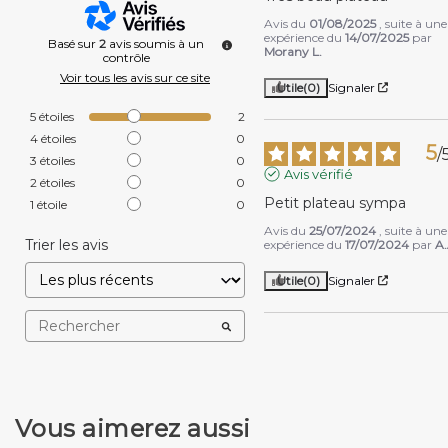
Avis du
01/08/2025
, suite à une
expérience du
14/07/2025
par
Basé sur
2
avis soumis à un
Morany L.
contrôle
Voir tous les avis sur ce site
Utile
(0)
Signaler
5
étoiles
2
4
étoiles
0
5
/
3
étoiles
0
Avis vérifié
2
étoiles
0
Petit plateau sympa
1
étoile
0
Avis du
25/07/2024
, suite à une
Trier les avis
expérience du
17/07/2024
par
A.
Utile
(0)
Signaler
Vous aimerez aussi