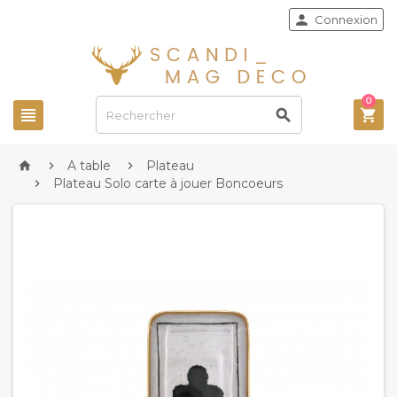

Connexion
0



A table
Plateau



Plateau Solo carte à jouer Boncoeurs
