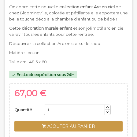
On adore cette nouvelle
collection enfant Arc en ciel
de
chez Bloomingville, colorée et pétillante elle apportera une
belle touche déco à la chambre d'enfant ou de bébé !
Cette
décoration murale enfant
et son joli motif arc en ciel
va ravir tous les enfants pour cette rentrée.
Découvrez la collection Arc en ciel sur le shop.
Matière : coton
Taille cm : 48.5 x 60
En stock expédition sous 24H

67,00 €
Quantité
AJOUTER AU PANIER
