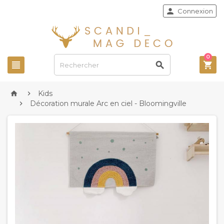

Connexion
0



Kids


Décoration murale Arc en ciel - Bloomingville
