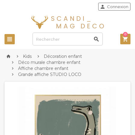

Connexion
0



Kids
Décoration enfant



Déco murale chambre enfant

Affiche chambre enfant

Grande affiche STUDIO LOCO
