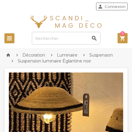

Connexion
0



Décoration
Luminaire
Suspension




Suspension luminaire Églantine noir
