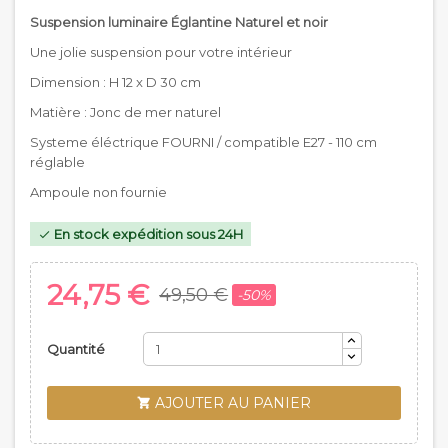
Suspension luminaire Églantine Naturel et noir
Une jolie suspension pour votre intérieur
Dimension : H 12 x D 30 cm
Matière : Jonc de mer naturel
Systeme éléctrique FOURNI / compatible E27 - 110 cm
réglable
Ampoule non fournie
En stock expédition sous 24H

24,75 €
49,50 €
-50%
Quantité
AJOUTER AU PANIER
