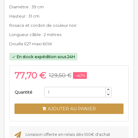
Diamètre : 39 cm
Hauteur : 31 cm
Rosace et cordon de couleur noir
Longueur câble : 2 mètres
Douille E27 maxi 60W
En stock expédition sous 24H

77,70 €
129,50 €
-40%
Quantité
AJOUTER AU PANIER

Livraison offerte en relais dès 100€ d'achat