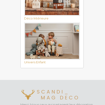
accessoir
répondant
Un c
Déco Intérieure
En choisi
des enfan
position
sont non 
En somme,
vie, insp
scandinav
l'importa
Univers Enfant
Merci à tous ceux qui partagent leur décoration