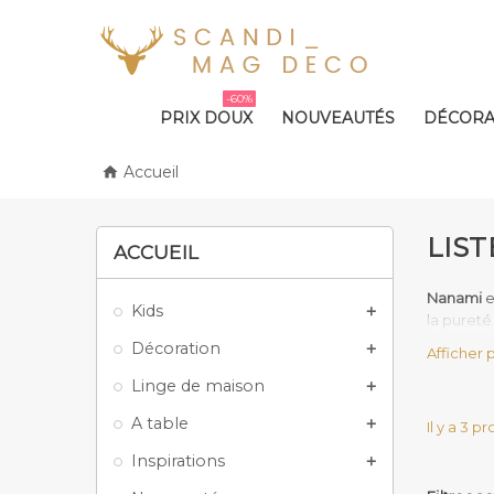
-60%
PRIX DOUX
NOUVEAUTÉS
DÉCORA
Accueil

LIS
ACCUEIL
Nanami
e
Kids

la pureté
petits et
Décoration

Afficher 
engagemen
Linge de maison

La p
A table

Il y a 3 pr
Depuis sa
confort e
Inspirations

connexion