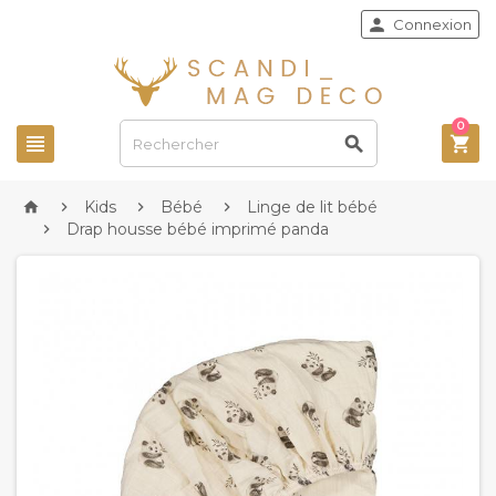

Connexion
0



Kids
Bébé
Linge de lit bébé




Drap housse bébé imprimé panda
