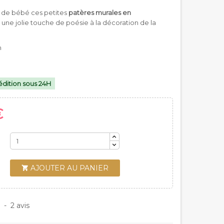
 de bébé ces petites
patères murales en
une jolie touche de poésie à la décoration de la
m
dition sous 24H
€
AJOUTER AU PANIER

5
-
2
avis