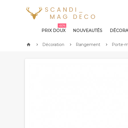
-60%
PRIX DOUX
NOUVEAUTÉS
DÉCORA
Décoration
Rangement
Porte-m



