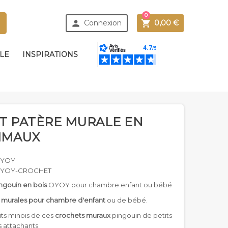
0



Connexion
0,00 €
BLE
INSPIRATIONS
T PATÈRE MURALE EN
IMAUX
YOY
YOY-CROCHET
ngouin en bois
OYOY pour chambre enfant ou bébé
 murales pour chambre d'enfant
ou de bébé.
its minois de ces
crochets muraux
pingouin de petits
 attachants.