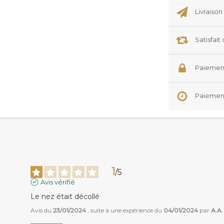
Livraison
Satisfai
Paiement
Paiement 
1
/
5
Avis vérifié
Le nez était décollé
Avis du
23/01/2024
, suite à une expérience du
04/01/2024
par
A.A.