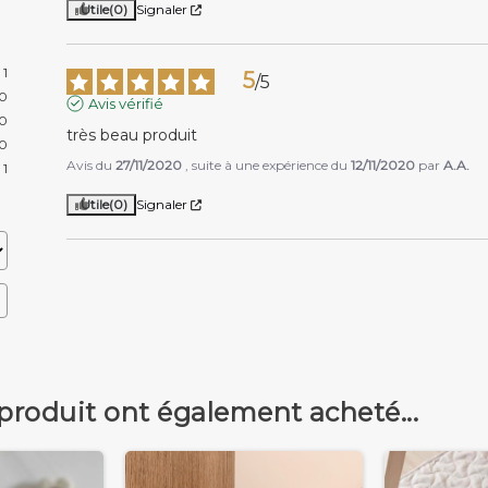
Utile
(0)
Signaler
1
5
/
5
0
Avis vérifié
0
très beau produit
0
Avis du
27/11/2020
, suite à une expérience du
12/11/2020
par
A.A.
1
Utile
(0)
Signaler
 produit ont également acheté...