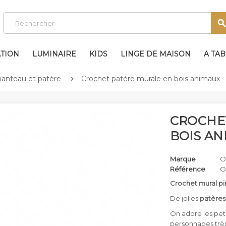
TION
LUMINAIRE
KIDS
LINGE DE MAISON
A TA
anteau et patère
Crochet patère murale en bois animaux

CROCHE
BOIS AN
Marque
O
Référence
O
Crochet mural pi
De jolies
patères
On adore les pet
personnages très