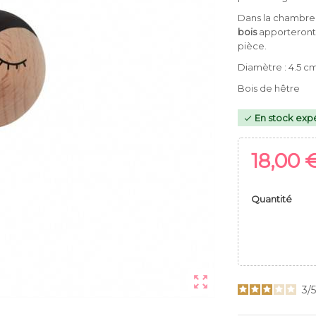
Dans la chambre
bois
apporteront 
pièce.
Diamètre : 4.5 c
Bois de hêtre
En stock expé

18,00 
Quantité

3
/