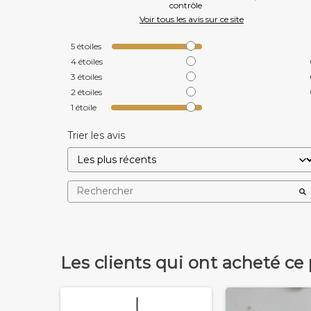
contrôle
Voir tous les avis sur ce site
5
étoiles
4
étoiles
3
étoiles
2
étoiles
1
étoile
Trier les avis
Les clients qui ont acheté ce