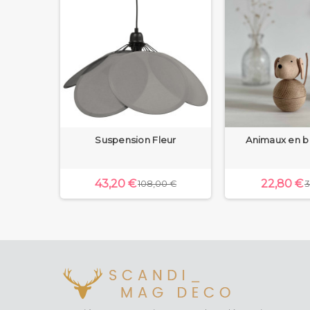
escargot
Suspension Fleur
Animaux en 
43,20 €
22,80 €
 €
108,00 €
3