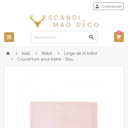

Connexion
0



Kids
Bébé
Linge de lit bébé




Couverture pour bébé - Bou
