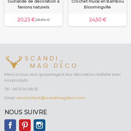
Guirlande de décoration à
Crochet mural en Bambou
fanions naturels
Bloomingville
20,23 €
24,50 €
28,90 €
Merci à tous ceux qui partagent leur décoration réalisée avec
nos produits
Tél : 06 15 04 68 52
Email:
serviceclient@scandimagdeco.com
NOUS SUIVRE
Facebook
Pinterest
Instagram