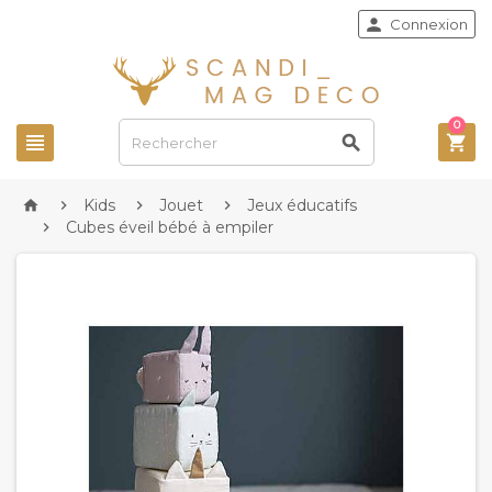

Connexion
0



Kids
Jouet
Jeux éducatifs




Cubes éveil bébé à empiler
