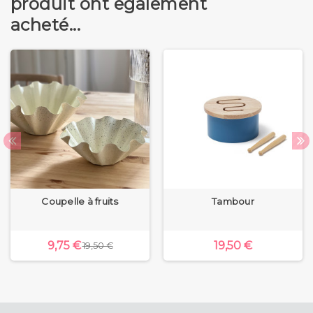
produit ont également
acheté...
Coupelle à fruits
Tambour
9,75 €
19,50 €
19,50 €