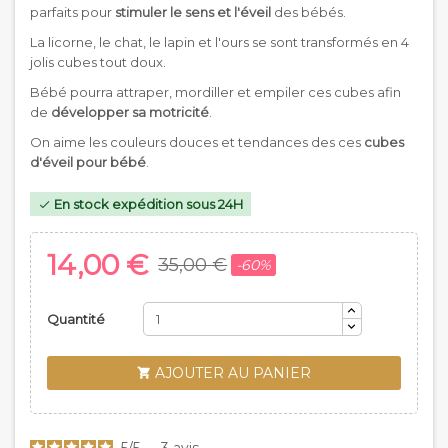
parfaits pour
stimuler le sens et l'éveil
des bébés.
La licorne, le chat, le lapin et l'ours se sont transformés en 4
jolis cubes tout doux.
Bébé pourra attraper, mordiller et empiler ces cubes afin
de
développer sa motricité
.
On aime les couleurs douces et tendances des ces
cubes
d'éveil pour bébé
.
En stock expédition sous 24H

14,00 €
35,00 €
-60%
Quantité
AJOUTER AU PANIER

5
/
5
-
3
avis