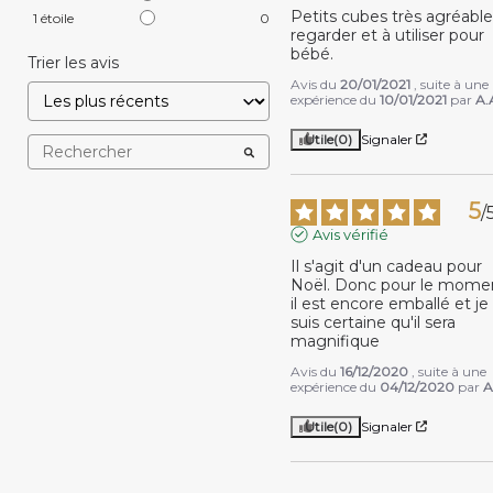
Petits cubes très agréables
1
étoile
0
regarder et à utiliser pour 
bébé.
Trier les avis
Avis du
20/01/2021
, suite à une
expérience du
10/01/2021
par
A.
Utile
(0)
Signaler
5
/
Avis vérifié
Il s'agit d'un cadeau pour 
Noël. Donc pour le momen
il est encore emballé et je 
suis certaine qu'il sera 
magnifique
Avis du
16/12/2020
, suite à une
expérience du
04/12/2020
par
A
Utile
(0)
Signaler