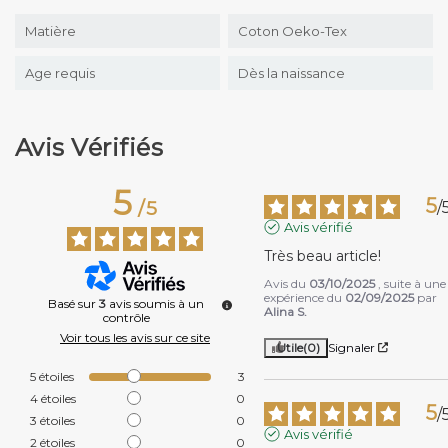
Matière
Coton Oeko-Tex
Age requis
Dès la naissance
Avis Vérifiés
5
5
/
5
/
Avis vérifié
Très beau article!
Avis du
03/10/2025
, suite à une
expérience du
02/09/2025
par
Basé sur
3
avis soumis à un
Alina S.
contrôle
Voir tous les avis sur ce site
Utile
(0)
Signaler
5
étoiles
3
4
étoiles
0
5
/
3
étoiles
0
Avis vérifié
2
étoiles
0