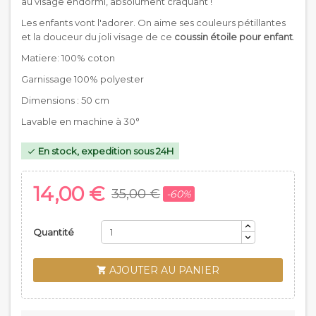
au visage endormi, absolument craquant !
Les enfants vont l'adorer. On aime ses couleurs pétillantes
et la douceur du joli visage de ce
coussin étoile pour enfant
.
Matiere: 100% coton
Garnissage 100% polyester
Dimensions : 50 cm
Lavable en machine à 30°
En stock, expedition sous 24H

14,00 €
35,00 €
-60%
Quantité
AJOUTER AU PANIER
