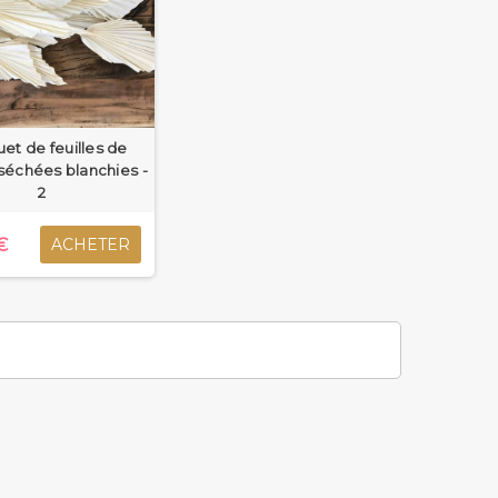
et de feuilles de
séchées blanchies -
2
€
ACHETER