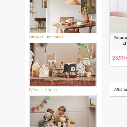
Univers Luminaires
Bouque
c
23,90 
Afficha
Déco Intérieure