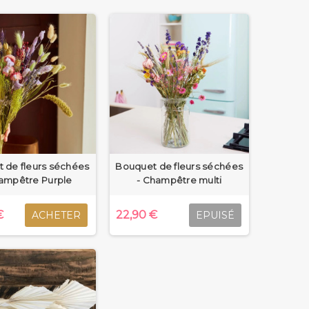
ne palme séchée naturelle qui trouvera parfaitement sa
coration de salle lors d’un événement, la palme
s le charme de ses petits pompons longs à placer, au
, spécialiste de la décoration champêtre et bohème,
quantes qui, elles aussi, vont apporter ce petit plus
vase ou dans un panier que vous accrocherez au mur.
tion à la fois naturelle et intemporelle. Dans une pièce
s toutes les pièces de votre maison.
 de fleurs séchées
Bouquet de fleurs séchées
ampêtre Purple
- Champêtre multi
€
22,90 €
ACHETER
EPUISÉ