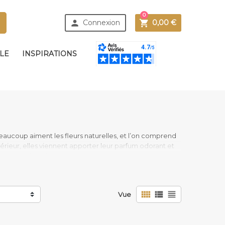
0



Connexion
0,00 €
BLE
INSPIRATIONS
. Beaucoup aiment les fleurs naturelles, et l’on comprend
érieur, elles viennent apporter leur parfum odorant et
rix est parfois élevé pour des fleurs qui vont vous
t pas rare que l’on admire ce bouquet durant un ou
rdent de leur charme.
llent rapport qualité/prix dans la mesure où elles vont



Vue
ien hormis un petit dépoussiérage de temps à autre.
e décline pour vous proposer une décoration d’intérieur
s votre pièce.