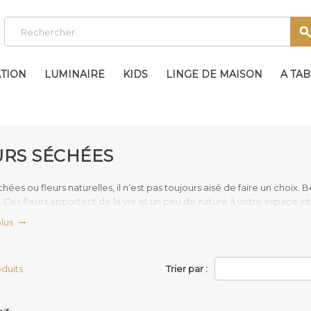
TION
LUMINAIRE
KIDS
LINGE DE MAISON
A TA
URS SÉCHÉES
chées ou fleurs naturelles, il n’est pas toujours aisé de faire un choix
 Ces fleurs apportent de la vie et un peu de nature à votre espace int
eur à votre espace. Mais la fleur naturelle offre aussi des limites. Le p
plus

er très peu de temps. De plus, cela demande de l’entretien, il n’es
s et que l’on oublie ensuite de changer l’eau. Les fleurs fanent et pe
fleurs séchées, vous résolvez tous vos problèmes. Elles offrent un exce
oduits.
Trier par :
ompagner de longues années durant. Elles ne demandent pas d’entret
’est pas tout. La fleur séchée a beaucoup évolué. Aujourd’hui, elle s
et élégante à la fois. Elle sait se faire discrète tout en s’affirmant dan