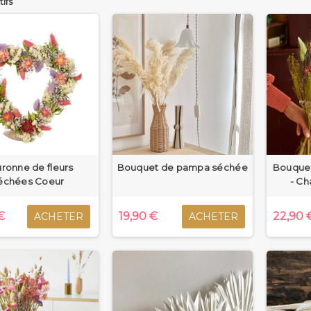
tifs
séchée se décline également en termes de formes. Retrouvez ainsi u
ns un environnement champêtre et bohème. Chez vous ou pour une dé
t un véritable caméléon qui vient décorer tous vos espaces.
z également un bouquet de lagurus naturel séché. Vous tomberez sou
ns un vase traditionnel ou dans un panier marocain. Scandimag Déco
ose également un bouquet de petites fleurs séchées mignonnes et cra
toute la différence. Une fois de plus, vous pouvez les placer dans un 
ous tenter par l’un de nos bouquets de fleurs séchées pour une décora
ne chambre ou une salle de bains, elles sauront trouver leur place dan
ronne de fleurs
Bouquet de pampa séchée
Bouquet
échées Coeur
- Ch
€
19,90 €
22,90 
ACHETER
ACHETER