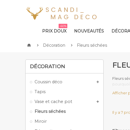
-60%
PRIX DOUX
NOUVEAUTÉS
DÉCORA
Décoration
Fleurs séchées



FLE
DÉCORATION
Fleurs sé
Coussin déco

pourquoi.
de la coul
Tapis
Afficher 
accompagn
Vase et cache pot
deux jour

Avec les 
Fleurs séchées
Il y a 7 pr
vous acc
Miroir
Mais ce n
naturelle 