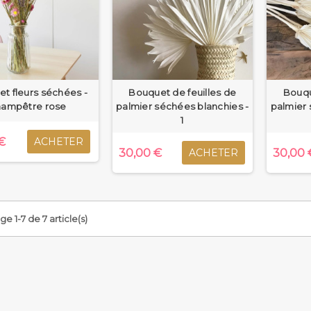
t fleurs séchées -
Bouquet de feuilles de
Bouqu
hampêtre rose
palmier séchées blanchies -
palmier 
1
€
ACHETER
30,00 €
30,00 
ACHETER
ge 1-7 de 7 article(s)