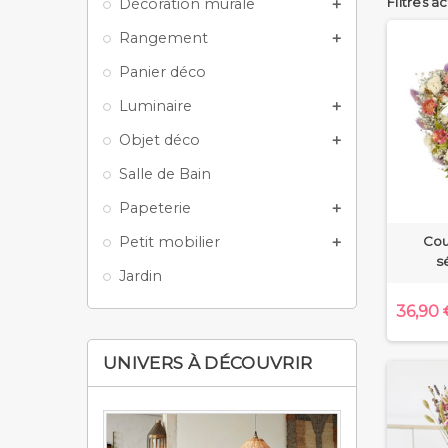
Filtres ac
Décoration murale

La fleur 
Rangement

place da
séchée es
Panier déco
Retrouve
Luminaire

choix, da
vous prop
Objet déco

qui fait 
Salle de Bain
Laissez-v
de vie, u
Papeterie

Cou
Petit mobilier

s
Jardin
36,90 
UNIVERS À DÉCOUVRIR