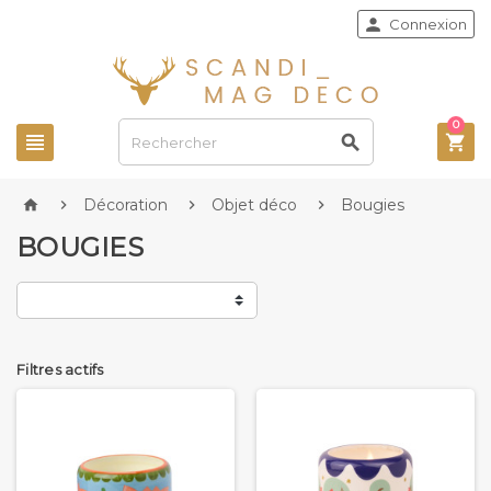

Connexion
0



Décoration
Objet déco
Bougies




BOUGIES
Filtres actifs