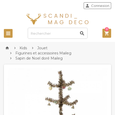

Connexion
0



Kids
Jouet



Figurines et accessoires Maileg

Sapin de Noel doré Maileg
