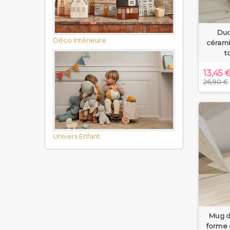
Duo
Déco Intérieure
cérami
t
13,45 
26,90 €
Univers Enfant
Mug d
forme 