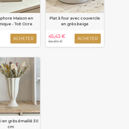
phore Maison en
Plat à four avec couvercle
ique - Toit Ocre
en grès beige
€
45,43 €
ACHETER
ACHETER
64,90 €
i en grès émaillé 30
cm