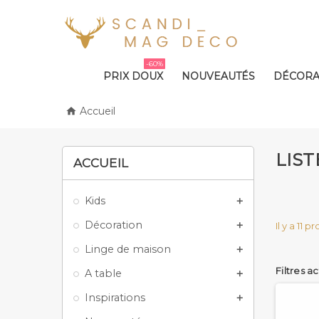
-60%
PRIX DOUX
NOUVEAUTÉS
DÉCORA
Accueil

LIS
ACCUEIL
Kids

Décoration
Il y a 11 p

Linge de maison

Filtres ac
A table

Inspirations
