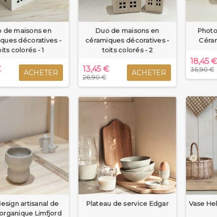
 de maisons en
Duo de maisons en
Photo
ques décoratives -
céramiques décoratives -
Céram
oits colorés - 1
toits colorés - 2
18,45 
€
13,45 €
36,90 €
ACHETER
ACHETER
26,90 €
esign artisanal de
Plateau de service Edgar
Vase Hel
organique Limfjord