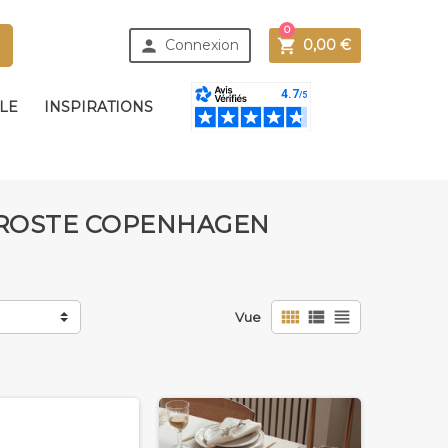
0



Connexion
0,00 €
BLE
INSPIRATIONS
BROSTE COPENHAGEN



Vue