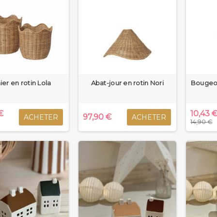
ier en rotin Lola
Abat-jour en rotin Nori
Bougeoi
€
10,43 
97,90 €
ACHETER
ACHETER
14,90 €