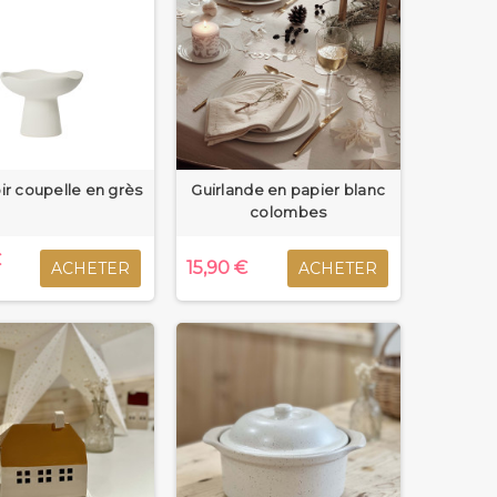
r coupelle en grès
Guirlande en papier blanc
colombes
€
15,90 €
ACHETER
ACHETER