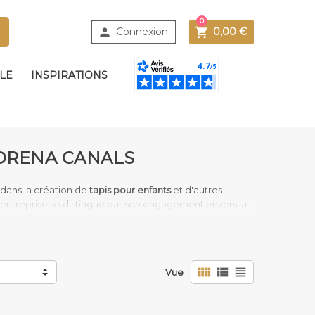
0



Connexion
0,00 €
BLE
INSPIRATIONS
LORENA CANALS
dans la création de
tapis pour enfants
et d'autres
 entreprise se distingue par son engagement envers la
vision esthétique bien définie, Lorena Canals offre des
ondant aux besoins des familles modernes.
n doivent être beaux, pratiques et respectueux de
 à 100% en coton naturel et sont lavables en machine,



Vue
 de ces tapis un choix idéal pour les chambres d'enfants,
nir un espace propre et hygiénique n'a jamais été aussi