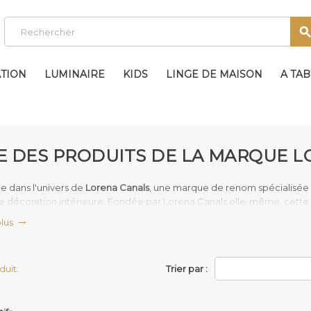
TION
LUMINAIRE
KIDS
LINGE DE MAISON
A TA
TE DES PRODUITS DE LA MARQUE 
e dans l'univers de
Lorena Canals
, une marque de renom spécialisée 
de décoration intérieure. Fondée par Lorena Canals elle-même, cette
la durabilité et le design unique. Avec une passion inébranlable et une 
plus

non seulement fonctionnels mais aussi esthétiquement plaisants, rép
ophie de Lorena Canals
repose sur l'idée que les objets de décoratio
nement. C'est pourquoi tous les produits de la marque sont fabriqués
oduit.
Trier par :
insi une praticité incomparable aux parents. Cette caractéristique fait
tits accidents sont inévitables. Grâce aux tapis Lorena Canals, mainte