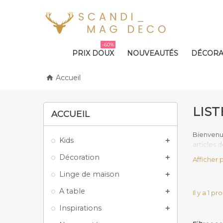
-60%
PRIX DOUX
NOUVEAUTÉS
DÉCORA
Accueil

LIS
ACCUEIL
Bienvenu
Kids

articles 
qualité, 
Décoration

Afficher 
produits 
Linge de maison

La
philos
l'environ
A table

Il y a 1 pr
offrant a
Inspirations

où les pe
simple.