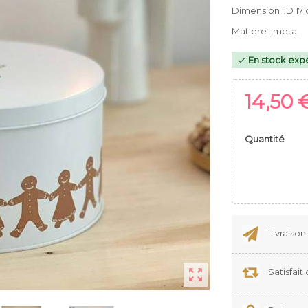
Dimension : D 17
Matière : métal
En stock expé

14,50 
Quantité
Livraison
Satisfai
