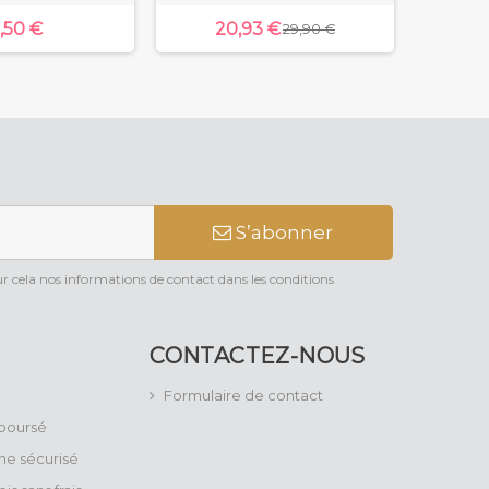
,50 €
20,93 €
1
29,90 €
S’abonner
 cela nos informations de contact dans les conditions
CONTACTEZ-NOUS
Formulaire de contact
mboursé
ne sécurisé