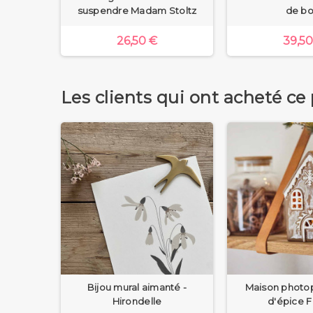
suspendre Madam Stoltz
de bo
26,50 €
39,50
Les clients qui ont acheté ce
me
Bijou mural aimanté -
Maison photo
Hirondelle
d'épice 