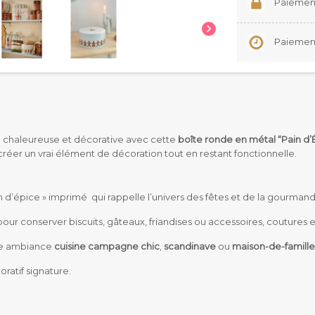
Paiement

Paiement 
e chaleureuse et décorative avec cette
boîte ronde en métal “Pain d’
créer un vrai élément de décoration tout en restant fonctionnelle.
in d’épice » imprimé qui rappelle l’univers des fêtes et de la gourmand
r conserver biscuits, gâteaux, friandises ou accessoires, coutures e
une ambiance
cuisine campagne chic
,
scandinave
ou
maison-de-famille
oratif signature.