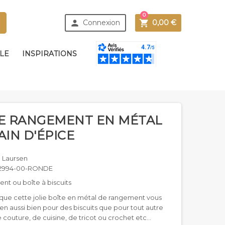
0



Connexion
0,00 €
BLE
INSPIRATIONS
DE RANGEMENT EN MÉTAL
AIN D'ÉPICE
B Laursen
2994-00-RONDE
nt ou boîte à biscuits
atique cette jolie boîte en métal de rangement vous
ien aussi bien pour des biscuits que pour tout autre
 couture, de cuisine, de tricot ou crochet etc...