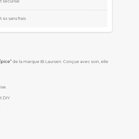
 sécurisé
4x sans frais
Épice”
de la marque IB Laursen. Conçue avec soin, elle
ise.
t DIY
.