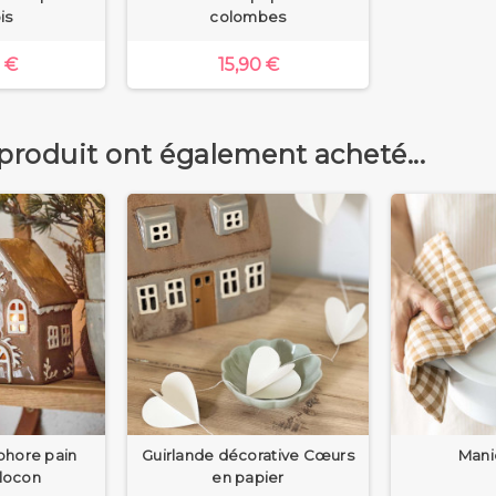
is
colombes
 €
15,90 €
 produit ont également acheté...
phore pain
Guirlande décorative Cœurs
Mani
Flocon
en papier