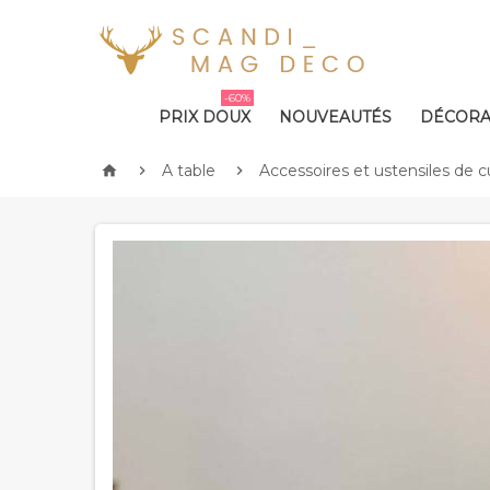
-60%
PRIX DOUX
NOUVEAUTÉS
DÉCORA
A table
Accessoires et ustensiles de c


