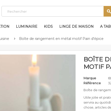
TION
LUMINAIRE
KIDS
LINGE DE MAISON
A TA
uisine
Boîte de rangement en métal motif Pain d'épice

BOÎTE 
MOTIF P
Marque
I
Référence
3
Boîte de rangeme
Utile jolie et pr
servira au quotid
chose, articles de