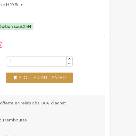
 cm H 10.5cm
dition sous 24H
€
AJOUTER AU PANIER

 offerte en relais dès 100€ d'achat
t ou remboursé