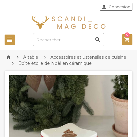

Connexion
0



A table
Accessoires et ustensiles de cuisine



Boîte étoile de Noël en céramique
