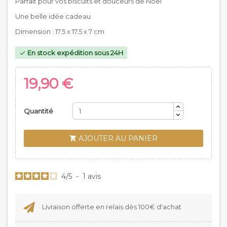
Parfait pour vos biscuits et douceurs de Noël
Une belle idée cadeau
Dimension : 17.5 x 17.5 x 7 cm
En stock expédition sous 24H

19,90 €
Quantité
AJOUTER AU PANIER

4
/
5
-
1
avis
Livraison offerte en relais dès 100€ d'achat