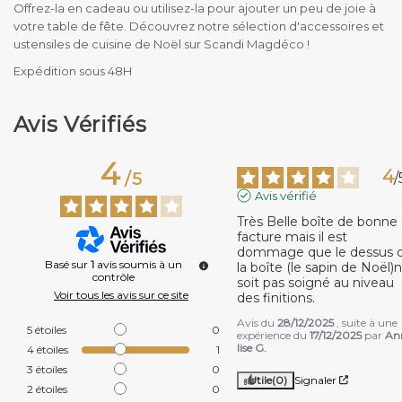
Offrez-la en cadeau ou utilisez-la pour ajouter un peu de joie à
votre table de fête. Découvrez notre sélection d'accessoires et
ustensiles de cuisine de Noël sur Scandi Magdéco !
Expédition sous 48H
Avis Vérifiés
4
4
/
5
/
Avis vérifié
Très Belle boîte de bonne 
facture mais il est 
dommage que le dessus d
Basé sur
1
avis soumis à un
la boîte (le sapin de Noël)ne
contrôle
soit pas soigné au niveau 
Voir tous les avis sur ce site
des finitions.
Avis du
28/12/2025
, suite à une
5
étoiles
0
expérience du
17/12/2025
par
An
lise G.
4
étoiles
1
3
étoiles
0
Utile
(0)
Signaler
2
étoiles
0