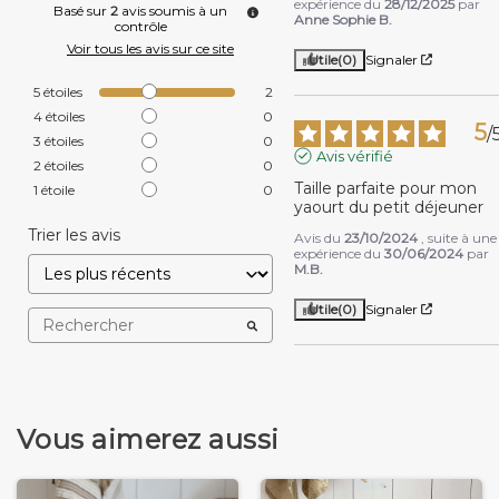
expérience du
28/12/2025
par
Basé sur
2
avis soumis à un
Anne Sophie B.
contrôle
Voir tous les avis sur ce site
Utile
(0)
Signaler
5
étoiles
2
4
étoiles
0
5
/
3
étoiles
0
Avis vérifié
2
étoiles
0
Taille parfaite pour mon 
1
étoile
0
yaourt du petit déjeuner
Trier les avis
Avis du
23/10/2024
, suite à une
expérience du
30/06/2024
par
M.B.
Utile
(0)
Signaler
Vous aimerez aussi