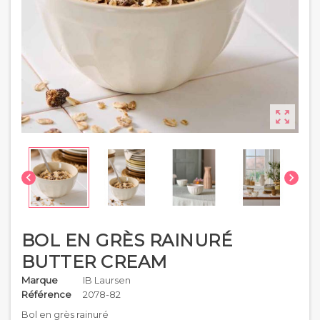



BOL EN GRÈS RAINURÉ
BUTTER CREAM
Marque
IB Laursen
Référence
2078-82
Bol en grès rainuré