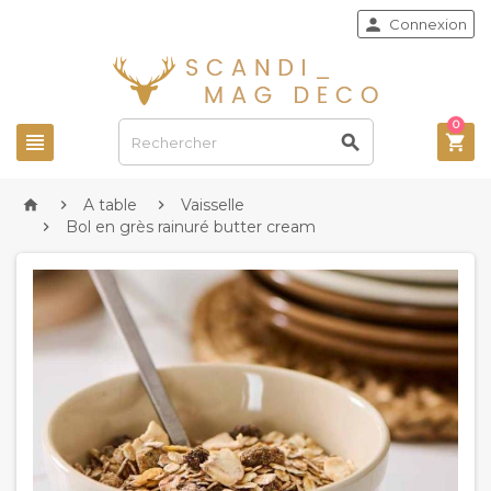

Connexion
0



A table
Vaisselle



Bol en grès rainuré butter cream
