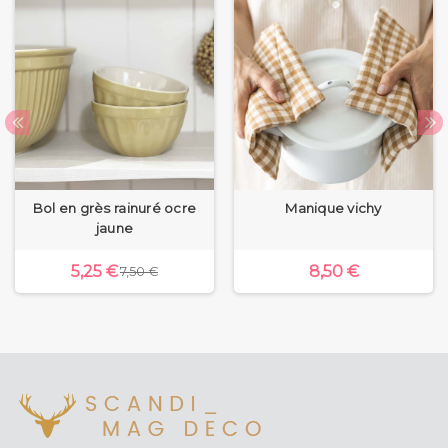
Bol en grès rainuré ocre
Manique vichy
jaune
5,25 €
8,50 €
7,50 €