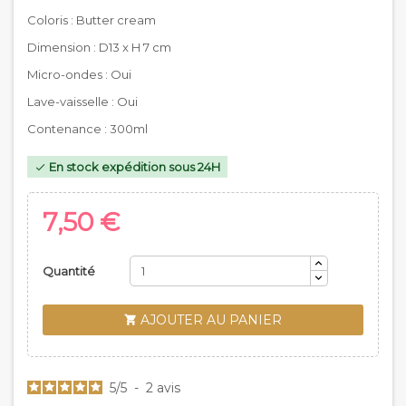
Coloris : Butter cream
Dimension : D13 x H 7 cm
Micro-ondes : Oui
Lave-vaisselle : Oui
Contenance : 300ml
En stock expédition sous 24H

7,50 €
Quantité
AJOUTER AU PANIER

5
/
5
-
2
avis