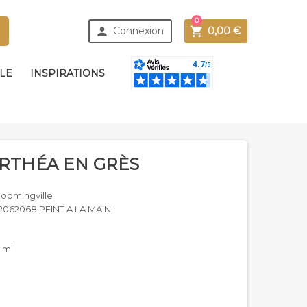
0



Connexion
0,00 €
BLE
INSPIRATIONS
RTHÉA EN GRÈS
loomingville
2062068 PEINT A LA MAIN
 ml