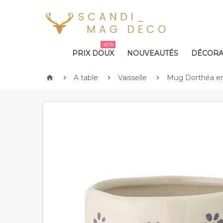
-60%
PRIX DOUX
NOUVEAUTÉS
DÉCORA
A table
Vaisselle
Mug Dorthéa en



