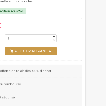
sselle et micro-ondes
dition sous 24H
€
AJOUTER AU PANIER

 offerte en relais dès 100€ d'achat
t ou remboursé
 sécurisé