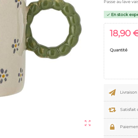
Passe au lave vai
En stock expé

18,90 
Quantité
Livraison
Satisfai

Paiement