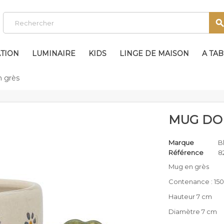
TION
LUMINAIRE
KIDS
LINGE DE MAISON
A TA
 grès
MUG DO
Marque
B
Référence
8
Mug en grès
Contenance : 150
Hauteur 7 cm
Diamètre 7 cm