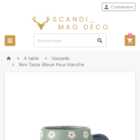

Connexion
0



A table
Vaisselle



Nini Tasse Bleue fleur blanche
