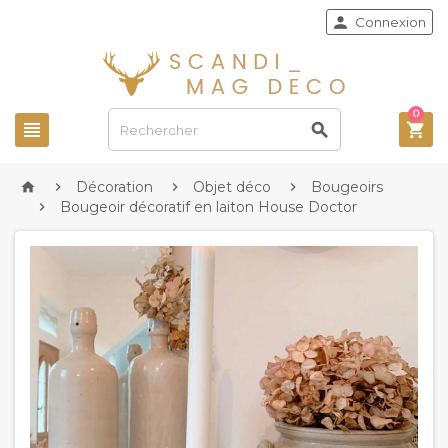

Connexion
0



Décoration
Objet déco
Bougeoirs




Bougeoir décoratif en laiton House Doctor
