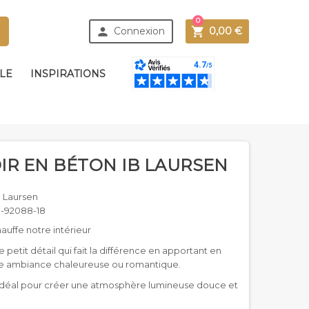
0



Connexion
0,00 €
BLE
INSPIRATIONS
R EN BÉTON IB LAURSEN
B Laursen
B-92088-18
auffe notre intérieur
 petit détail qui fait la différence en apportant en
le ambiance chaleureuse ou romantique.
idéal pour créer une atmosphère lumineuse douce et