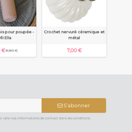
is pour poupée -
Crochet nervuré céramique et
Patère 
lli Ella
métal
5 €
7,00 €
1
9,90 €
S’abonner
 cela nos informations de contact dans les conditions