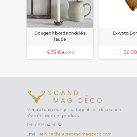
upée
Bougeoir bords ondulés
Ex-voto Bo
taupe
4,25 €
26,00
8,50 €
Merci à tous ceux qui partagent leur décoration
réalisée avec nos produits
Tél : 06 15 04 68 52
Email:
serviceclient@scandimagdeco.com