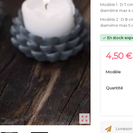
Modèle 1 : D 7 c
diamètre max 4 
Modèle 2 : D 8 c
diamètre max 5 
En stock expé

4,50 €
Modèle
Quantité

Livraison