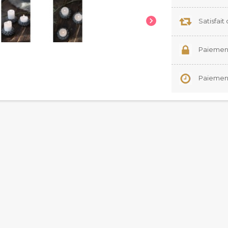

Satisfai
Paiement
Paiement 