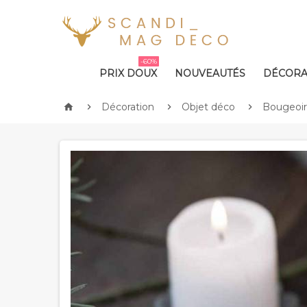
-60%
PRIX DOUX
NOUVEAUTÉS
DÉCORA
Décoration
Objet déco
Bougeoir



