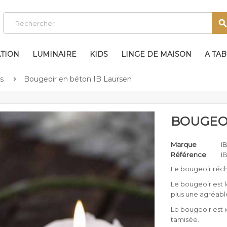
TION
LUMINAIRE
KIDS
LINGE DE MAISON
A TA
s
Bougeoir en béton IB Laursen

BOUGEOI
Marque
I
Référence
I
Le bougeoir réch
Le bougeoir est le
plus une agréab
Le bougeoir est 
tamisée.