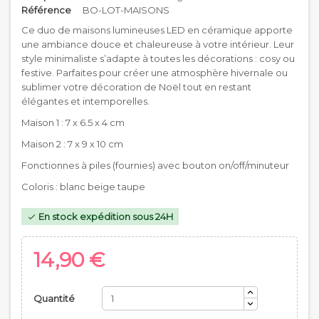
Référence
BO-LOT-MAISONS
Ce duo de maisons lumineuses LED en céramique apporte
une ambiance douce et chaleureuse à votre intérieur. Leur
style minimaliste s’adapte à toutes les décorations : cosy ou
festive. Parfaites pour créer une atmosphère hivernale ou
sublimer votre décoration de Noël tout en restant
élégantes et intemporelles.
Maison 1 : 7 x 6.5 x 4 cm
Maison 2 : 7 x 9 x 10 cm
Fonctionnes à piles (fournies) avec bouton on/off/minuteur
Coloris : blanc beige taupe
En stock expédition sous 24H

14,90 €
Quantité