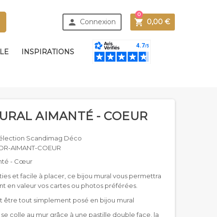
0



Connexion
0,00 €
BLE
INSPIRATIONS
URAL AIMANTÉ - COEUR
élection Scandimag Déco
DR-AIMANT-COEUR
nté - Cœur
ies et facile à placer, ce bijou mural vous permettra
nt en valeur vos cartes ou photos préférées.
t être tout simplement posé en bijou mural
 se colle au mur grâce à une pastille double face, la