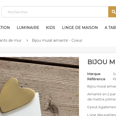
TION
LUMINAIRE
KIDS
LINGE DE MAISON
A TA
mants de mur
Bijou mural aimanté - Coeur

BIJOU M
Marque
S
Référence
P
Bijou mural aima
Aimanté en 2 part
de mettre jolime
Il peut égalemen
L'une des parties