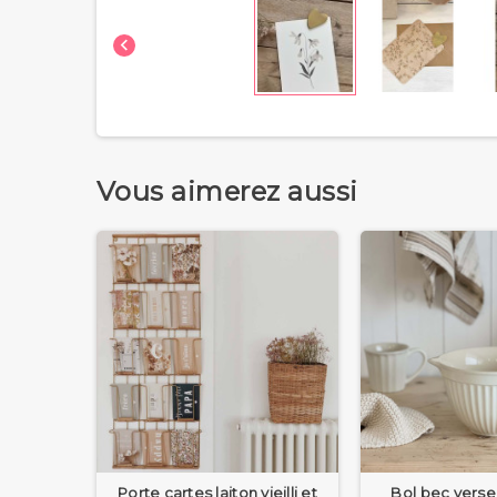

Vous aimerez aussi
Porte cartes laiton vieilli et
Bol bec verse