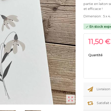
partie en laiton 
et efficace !
Dimension : 5 x 4
En stock expé

11,50 €
Quantité
Livraison

Satisfai