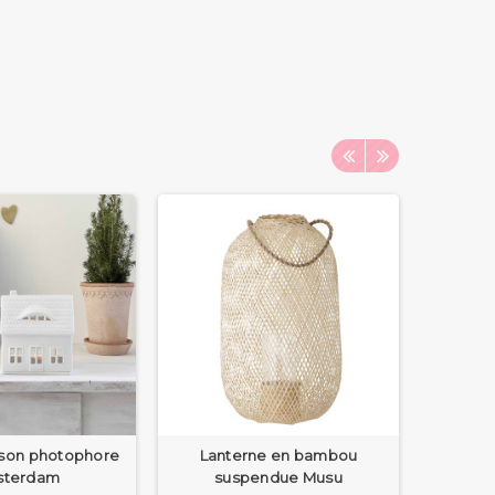
son photophore
Lanterne en bambou
Carte p
sterdam
suspendue Musu