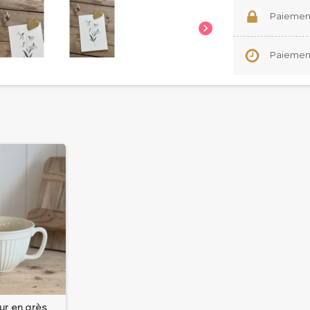
Paiement

Paiement 
ur en grès