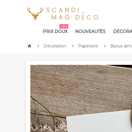
-60%
PRIX DOUX
NOUVEAUTÉS
DÉCORA
Décoration
Papeterie
Bijoux ai



