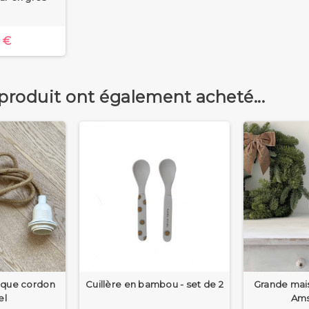
 €
 produit ont également acheté...
ique cordon
Cuillère en bambou - set de 2
Grande mai
el
Am