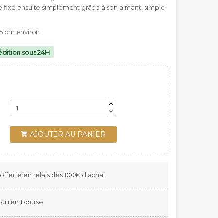
se fixe ensuite simplement grâce à son aimant, simple
.5 cm environ
dition sous 24H
AJOUTER AU PANIER

 offerte en relais dès 100€ d'achat
t ou remboursé