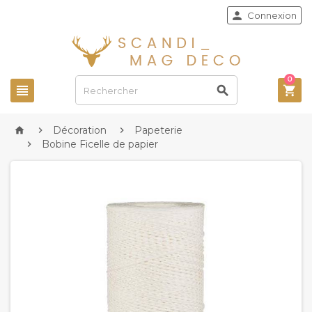

Connexion
0



Décoration
Papeterie



Bobine Ficelle de papier
