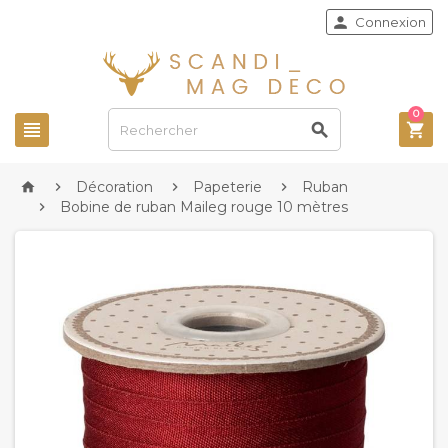

Connexion
0



Décoration
Papeterie
Ruban




Bobine de ruban Maileg rouge 10 mètres
