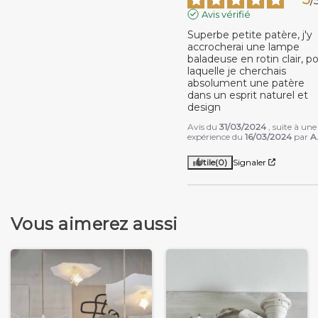
/
Avis vérifié
Superbe petite patère, j'y 
accrocherai une lampe 
baladeuse en rotin clair, po
laquelle je cherchais 
absolument une patère 
dans un esprit naturel et 
design
Avis du
31/03/2024
, suite à une
expérience du
16/03/2024
par
A
Utile
(0)
Signaler
Vous aimerez aussi