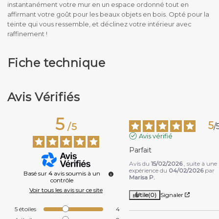
instantanément votre mur en un espace ordonné tout en
affirmant votre goût pour les beaux objets en bois. Opté pour la
teinte qui vous ressemble, et déclinez votre intérieur avec
raffinement !
Fiche technique
Avis Vérifiés
5
5
/
5
/
Avis vérifié
Parfait
Avis du
15/02/2026
, suite à une
expérience du
04/02/2026
par
Basé sur
4
avis soumis à un
Marisa P.
contrôle
Voir tous les avis sur ce site
Utile
(0)
Signaler
5
étoiles
4