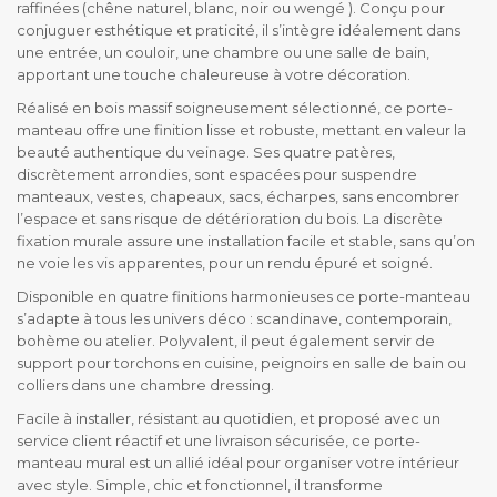
raffinées (chêne naturel, blanc, noir ou wengé ). Conçu pour
conjuguer esthétique et praticité, il s’intègre idéalement dans
une entrée, un couloir, une chambre ou une salle de bain,
apportant une touche chaleureuse à votre décoration.
Réalisé en bois massif soigneusement sélectionné, ce porte-
manteau offre une finition lisse et robuste, mettant en valeur la
beauté authentique du veinage. Ses quatre patères,
discrètement arrondies, sont espacées pour suspendre
manteaux, vestes, chapeaux, sacs, écharpes, sans encombrer
l’espace et sans risque de détérioration du bois. La discrète
fixation murale assure une installation facile et stable, sans qu’on
ne voie les vis apparentes, pour un rendu épuré et soigné.
Disponible en quatre finitions harmonieuses ce porte-manteau
s’adapte à tous les univers déco : scandinave, contemporain,
bohème ou atelier. Polyvalent, il peut également servir de
support pour torchons en cuisine, peignoirs en salle de bain ou
colliers dans une chambre dressing.
Facile à installer, résistant au quotidien, et proposé avec un
service client réactif et une livraison sécurisée, ce porte-
manteau mural est un allié idéal pour organiser votre intérieur
avec style. Simple, chic et fonctionnel, il transforme