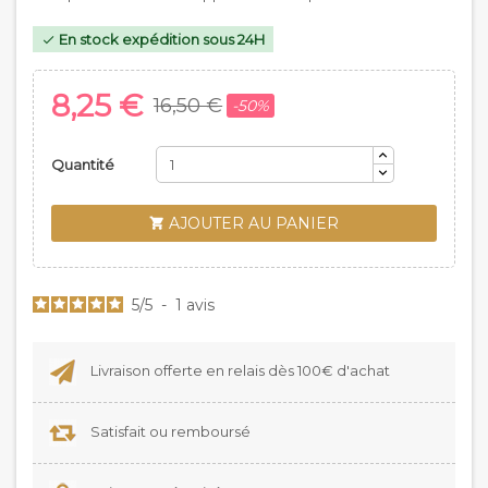
En stock expédition sous 24H

8,25 €
16,50 €
-50%
Quantité
AJOUTER AU PANIER

5
/
5
-
1
avis
Livraison offerte en relais dès 100€ d'achat
Satisfait ou remboursé