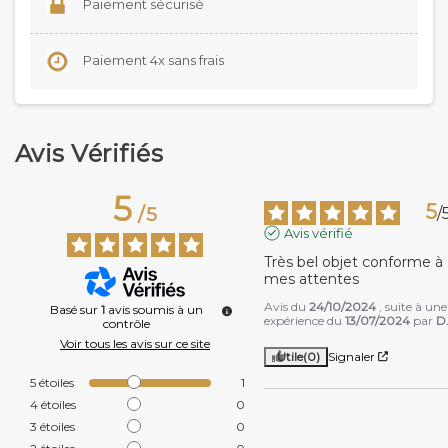
Paiement sécurisé
Paiement 4x sans frais
Avis Vérifiés
5
5
/
5
/
Avis vérifié
Très bel objet conforme à 
mes attentes
Avis du
24/10/2024
, suite à une
Basé sur
1
avis soumis à un
expérience du
13/07/2024
par
D
contrôle
Voir tous les avis sur ce site
Utile
(0)
Signaler
5
étoiles
1
4
étoiles
0
3
étoiles
0