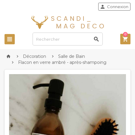

Connexion
0



Décoration
Salle de Bain



Flacon en verre ambré - après-shampoing
