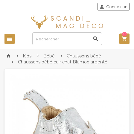

Connexion
0



Kids
Bébé
Chaussons bébé




Chaussons bébé cuir chat Blumoo argenté
