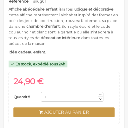
Référence
snug01
Affiche abécédaire enfant, à
la fois
ludique et décorative
,
cette affiche représentant l'alphabet inspiré des formes en
bois des jeux de construction, trouvera facilement sa place
dans une
chambre d'enfant.
Son style épuré et le code
couleur noir et blanc sont la garantie qu'elle s'intégrera à
tous les styles de
décoration intérieure
dans toutes les
pièces de la maison.
Idée cadeau enfant.
En stock, expédié sous 24h

24,90 €
Quantité
AJOUTER AU PANIER
