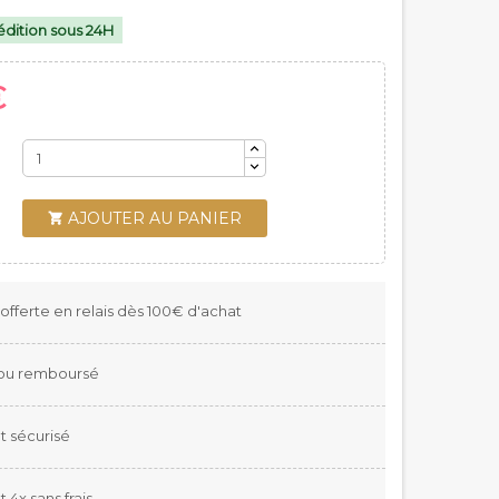
dition sous 24H
€
AJOUTER AU PANIER

 offerte en relais dès 100€ d'achat
t ou remboursé
 sécurisé
4x sans frais