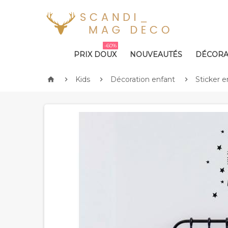
-60%
PRIX DOUX
NOUVEAUTÉS
DÉCORA
Kids
Décoration enfant
Sticker e



