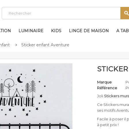
TION
LUMINAIRE
KIDS
LINGE DE MAISON
A TA
nfant
Sticker enfant Aventure

STICKE
Marque
P
Référence
P
Joli
Stickers mur
Ce Stickers mura
ses motifs Aventu
Facile à poser i
à petit prix !