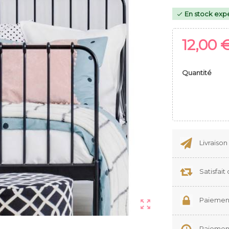
En stock expé

12,00 
Quantité
Livraison
Satisfai
Paiement

Paiement 