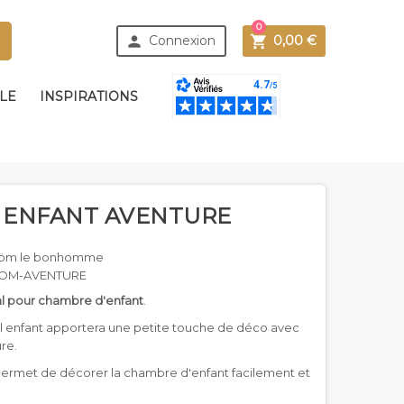
0



Connexion
0,00 €
BLE
INSPIRATIONS
R ENFANT AVENTURE
öm le bonhomme
OM-AVENTURE
al pour chambre d'enfant
.
l enfant apportera une petite touche de déco avec
re.
l permet de décorer la chambre d'enfant facilement et