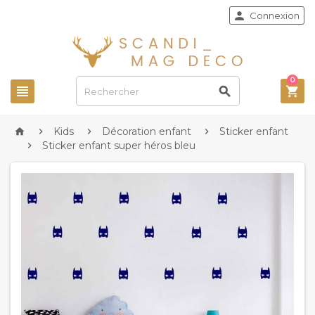

Connexion
0



Kids
Décoration enfant
Sticker enfant




Sticker enfant super héros bleu
